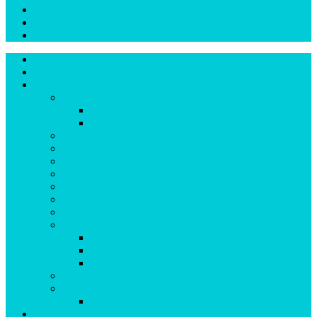
Ute-listan
Resmål
Profiler
Hem
Ute-nytt
Reportage
Cykling
Stigcykling
Turcykling
Grottkrypning
Klättring
Långfärdsskridsko
Paddling
Roadtrip
Safari
Segling
Skidåkning
Längdskidåkning
Turskidåkning
Topptur
Äta ute
Vandring
Snöskovandring
Natur