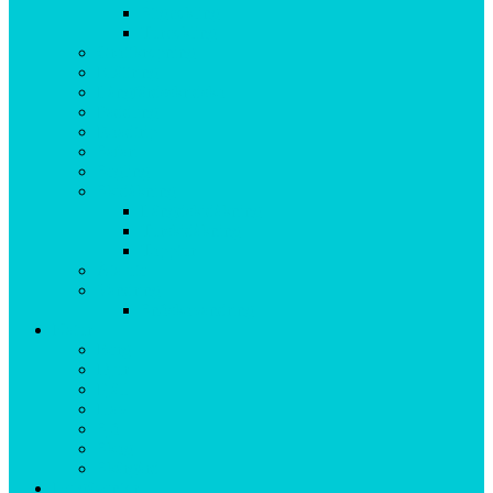
Stigcykling
Turcykling
Grottkrypning
Klättring
Långfärdsskridsko
Paddling
Roadtrip
Safari
Segling
Skidåkning
Längdskidåkning
Turskidåkning
Topptur
Äta ute
Vandring
Snöskovandring
Natur
Berg
Djur
Fjäll
Hav
Sjö
Skog
Skärgård
Helgäventyr