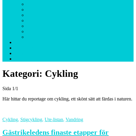
Berg
Djur
Fjäll
Hav
Sjö
Skog
Skärgård
Helgäventyr
Ute-listan
Resmål
Profiler
Kategori:
Cykling
Sida 1
/
1
Här hittar du reportage om cykling, ett skönt sätt att färdas i naturen.
Cykling
,
Stigcykling
,
Ute-listan
,
Vandring
Gästrikeledens finaste etapper för