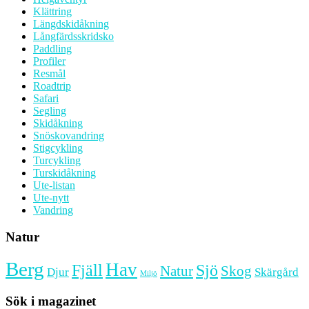
Klättring
Längdskidåkning
Långfärdsskridsko
Paddling
Profiler
Resmål
Roadtrip
Safari
Segling
Skidåkning
Snöskovandring
Stigcykling
Turcykling
Turskidåkning
Ute-listan
Ute-nytt
Vandring
Natur
Berg
Hav
Fjäll
Sjö
Natur
Skog
Djur
Skärgård
Miljö
Sök i magazinet