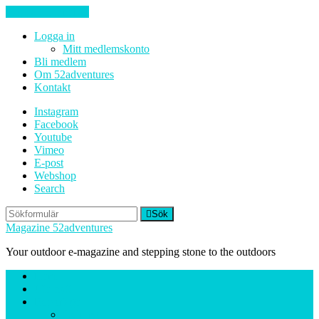
Hoppa till innehåll
Logga in
Mitt medlemskonto
Bli medlem
Om 52adventures
Kontakt
Instagram
Facebook
Youtube
Vimeo
E-post
Webshop
Search
Sök
Magazine 52adventures
Your outdoor e-magazine and stepping stone to the outdoors
Hem
Ute-nytt
Reportage
Cykling