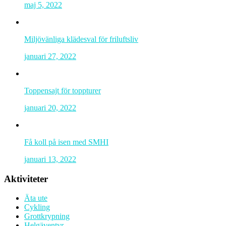
maj 5, 2022
Miljövänliga klädesval för friluftsliv
januari 27, 2022
Toppensajt för toppturer
januari 20, 2022
Få koll på isen med SMHI
januari 13, 2022
Aktiviteter
Äta ute
Cykling
Grottkrypning
Helgäventyr