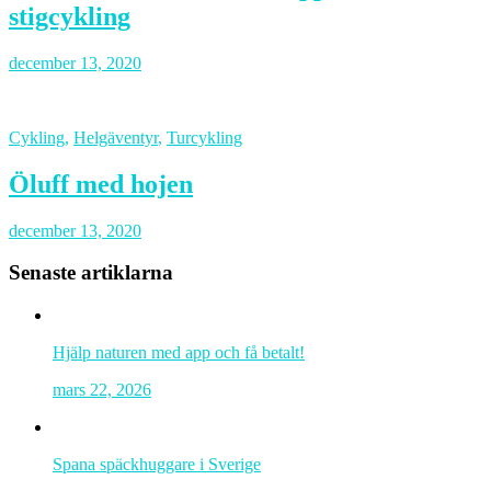
stigcykling
december 13, 2020
Cykling
,
Helgäventyr
,
Turcykling
Öluff med hojen
december 13, 2020
Senaste artiklarna
Hjälp naturen med app och få betalt!
mars 22, 2026
Spana späckhuggare i Sverige