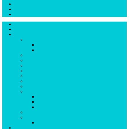
Ute-listan
Resmål
Profiler
Hem
Ute-nytt
Reportage
Cykling
Stigcykling
Turcykling
Grottkrypning
Klättring
Långfärdsskridsko
Paddling
Roadtrip
Safari
Segling
Skidåkning
Längdskidåkning
Turskidåkning
Topptur
Äta ute
Vandring
Snöskovandring
Natur