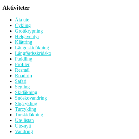
Aktiviteter
Äta ute
Cykling
Grottkrypning
Helgäventyr
Klättring
Längdskidåkning
Långfärdsskridsko
Paddling
Profiler
Resmål
Roadtrip
Safari
Segling
Skidåkning
Snöskovandring
Stigcykling
Turcykling
Turskidåkning
Ute-listan
Ute-nytt
Vandring