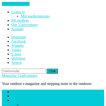
Hoppa till innehåll
Logga in
Mitt medlemskonto
Bli medlem
Om 52adventures
Kontakt
Instagram
Facebook
Youtube
Vimeo
E-post
Webshop
Search
Sök
Magazine 52adventures
Your outdoor e-magazine and stepping stone to the outdoors
Hem
Ute-nytt
Reportage
Cykling