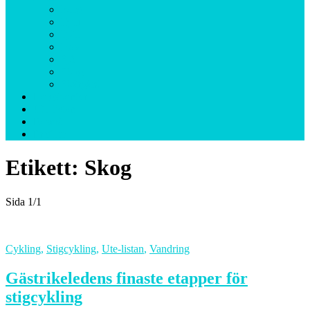
Berg
Djur
Fjäll
Hav
Sjö
Skog
Skärgård
Helgäventyr
Ute-listan
Resmål
Profiler
Etikett:
Skog
Sida 1
/
1
Cykling
,
Stigcykling
,
Ute-listan
,
Vandring
Gästrikeledens finaste etapper för
stigcykling