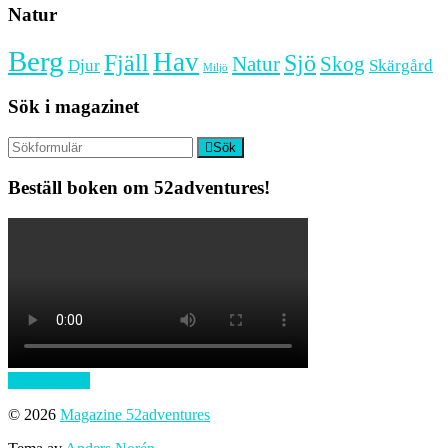
Natur
Berg
Hav
Fjäll
Sjö
Natur
Skog
Djur
Skärgård
Miljö
Sök i magazinet
Sök
Beställ boken om 52adventures!
Till toppen
© 2026
Magazine 52adventures