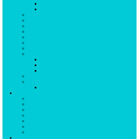
Stigcykling
Turcykling
Grottkrypning
Klättring
Långfärdsskridsko
Paddling
Roadtrip
Safari
Segling
Skidåkning
Längdskidåkning
Turskidåkning
Topptur
Äta ute
Vandring
Snöskovandring
Natur
Berg
Djur
Fjäll
Hav
Sjö
Skog
Skärgård
Helgäventyr