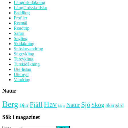
Längdskidåkning
Långfärdsskridsko
Paddling
Profiler
Resmål
Roadtrip
Safari
Segling
Skidåkning
Snöskovandring
Stigcykling
Turcykling
Turskidåkning
Ute-listan
Ute-nytt
Vandring
Natur
Berg
Hav
Fjäll
Sjö
Natur
Skog
Djur
Skärgård
Miljö
Sök i magazinet