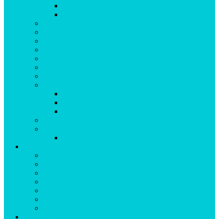
Stigcykling
Turcykling
Grottkrypning
Klättring
Långfärdsskridsko
Paddling
Roadtrip
Safari
Segling
Skidåkning
Längdskidåkning
Turskidåkning
Topptur
Äta ute
Vandring
Snöskovandring
Natur
Berg
Djur
Fjäll
Hav
Sjö
Skog
Skärgård
Helgäventyr