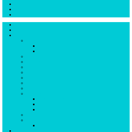
Ute-listan
Resmål
Profiler
Hem
Ute-nytt
Reportage
Cykling
Stigcykling
Turcykling
Grottkrypning
Klättring
Långfärdsskridsko
Paddling
Roadtrip
Safari
Segling
Skidåkning
Längdskidåkning
Turskidåkning
Topptur
Äta ute
Vandring
Snöskovandring
Natur