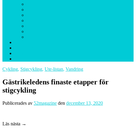
Berg
Djur
Fjäll
Hav
Sjö
Skog
Skärgård
Helgäventyr
Ute-listan
Resmål
Profiler
Cykling
,
Stigcykling
,
Ute-listan
,
Vandring
Gästrikeledens finaste etapper för
stigcykling
Publicerades
av
52magazine
den
december 13, 2020
Läs nästa →