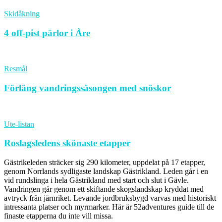
Skidåkning
4 off-pist pärlor i Åre
Resmål
Förläng vandringssäsongen med snöskor
Ute-listan
Roslagsledens skönaste etapper
Gästrikeleden sträcker sig 290 kilometer, uppdelat på 17 etapper,
genom Norrlands sydligaste landskap Gästrikland. Leden går i en
vid rundslinga i hela Gästrikland med start och slut i Gävle.
Vandringen går genom ett skiftande skogslandskap kryddat med
avtryck från järnriket. Levande jordbruksbygd varvas med historiskt
intressanta platser och myrmarker. Här är 52adventures guide till de
finaste etapperna du inte vill missa.