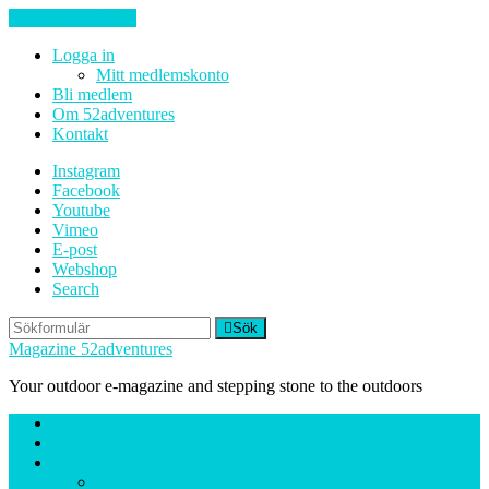
Hoppa till innehåll
Logga in
Mitt medlemskonto
Bli medlem
Om 52adventures
Kontakt
Instagram
Facebook
Youtube
Vimeo
E-post
Webshop
Search
Sök
Magazine 52adventures
Your outdoor e-magazine and stepping stone to the outdoors
Hem
Ute-nytt
Reportage
Cykling