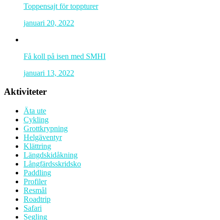
Toppensajt för toppturer
januari 20, 2022
Få koll på isen med SMHI
januari 13, 2022
Aktiviteter
Äta ute
Cykling
Grottkrypning
Helgäventyr
Klättring
Längdskidåkning
Långfärdsskridsko
Paddling
Profiler
Resmål
Roadtrip
Safari
Segling