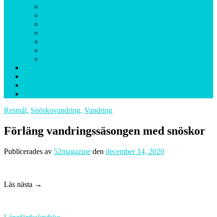
Berg
Djur
Fjäll
Hav
Sjö
Skog
Skärgård
Helgäventyr
Ute-listan
Resmål
Profiler
Resmål
,
Snöskovandring
,
Vandring
Förläng vandringssäsongen med snöskor
Publicerades
av
52magazine
den
december 14, 2020
Läs nästa →