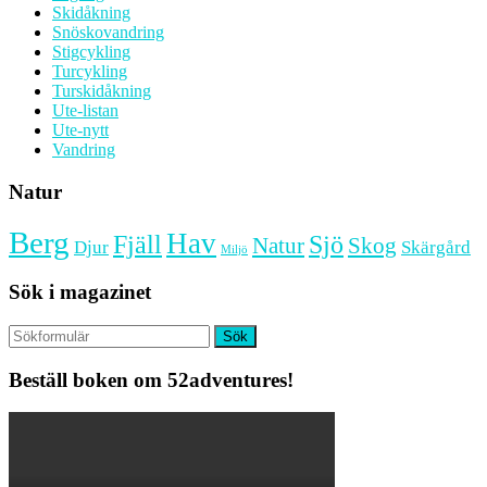
Skidåkning
Snöskovandring
Stigcykling
Turcykling
Turskidåkning
Ute-listan
Ute-nytt
Vandring
Natur
Berg
Hav
Fjäll
Sjö
Natur
Skog
Djur
Skärgård
Miljö
Sök i magazinet
Sök
Beställ boken om 52adventures!