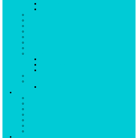
Stigcykling
Turcykling
Grottkrypning
Klättring
Långfärdsskridsko
Paddling
Roadtrip
Safari
Segling
Skidåkning
Längdskidåkning
Turskidåkning
Topptur
Äta ute
Vandring
Snöskovandring
Natur
Berg
Djur
Fjäll
Hav
Sjö
Skog
Skärgård
Helgäventyr