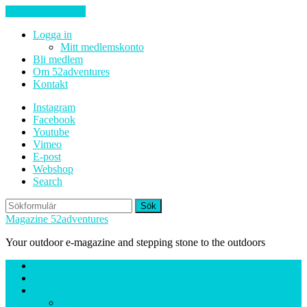
Hoppa till innehåll
Logga in
Mitt medlemskonto
Bli medlem
Om 52adventures
Kontakt
Instagram
Facebook
Youtube
Vimeo
E-post
Webshop
Search
Sök
Magazine 52adventures
Your outdoor e-magazine and stepping stone to the outdoors
Hem
Ute-nytt
Reportage
Cykling