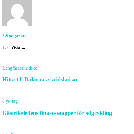
52magazine
Läs nästa →
Långfärdsskridsko
Hitta till Dalarnas skridskoisar
Cykling
Gästrikeledens finaste etapper för stigcykling