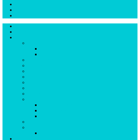
Ute-listan
Resmål
Profiler
Hem
Ute-nytt
Reportage
Cykling
Stigcykling
Turcykling
Grottkrypning
Klättring
Långfärdsskridsko
Paddling
Roadtrip
Safari
Segling
Skidåkning
Längdskidåkning
Turskidåkning
Topptur
Äta ute
Vandring
Snöskovandring
Natur