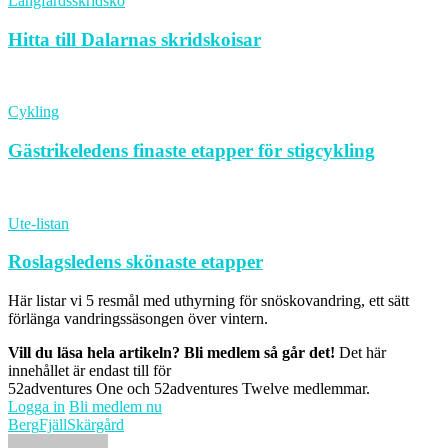
Långfärdsskridsko
Hitta till Dalarnas skridskoisar
Cykling
Gästrikeledens finaste etapper för stigcykling
Ute-listan
Roslagsledens skönaste etapper
Här listar vi 5 resmål med uthyrning för snöskovandring, ett sätt
förlänga vandringssäsongen över vintern.
Vill du läsa hela artikeln? Bli medlem så går det!
Det här
innehållet är endast till för
52adventures One och 52adventures Twelve medlemmar.
Logga in
Bli medlem nu
Berg
Fjäll
Skärgård